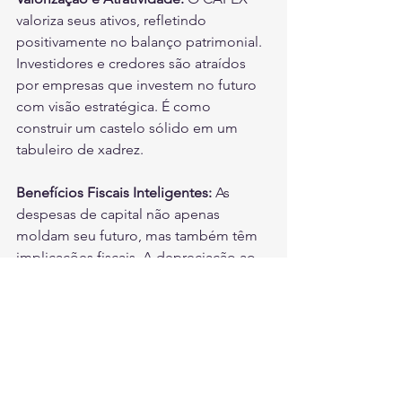
valoriza seus ativos, refletindo 
positivamente no balanço patrimonial. 
Investidores e credores são atraídos 
por empresas que investem no futuro 
com visão estratégica. É como 
construir um castelo sólido em um 
tabuleiro de xadrez.
Benefícios Fiscais Inteligentes:
 As 
despesas de capital não apenas 
moldam seu futuro, mas também têm 
implicações fiscais. A depreciação ao 
longo dos anos reduz a base tributável, 
aliviando o fardo fiscal anual.
Na AVALORE, entendemos que cada 
decisão é uma jogada estratégica. 
Nossos especialistas são seus 