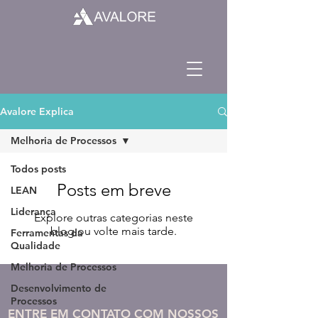
Avalore Explica
Melhoria de Processos
Todos posts
Posts em breve
LEAN
Liderança
Explore outras categorias neste
blog ou volte mais tarde.
Ferramentas da
Qualidade
Melhoria de Processos
Desenvolvimento de
Processos
ENTRE EM CONTATO COM NOSSOS