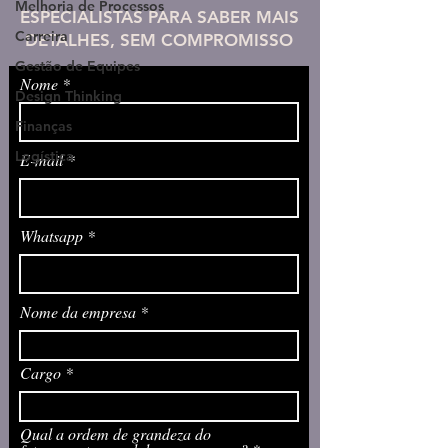
Melhoria de Processos
ESPECIALISTAS PARA SABER MAIS
Carreira
DETALHES, SEM COMPROMISSO
Gestão de Equipes
Nome
Design Thinking
Finanças
Logística
E-mail
Whatsapp
Nome da empresa
Cargo
Qual a ordem de grandeza do