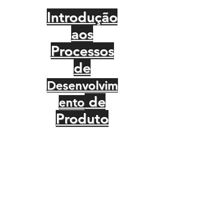
Introdução
aos
Processos
de
Desenvolvim
de
ento
Produto