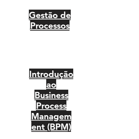
Gestão de
Processos
Introdução
ao
Business
Process
Managem
ent (BPM)