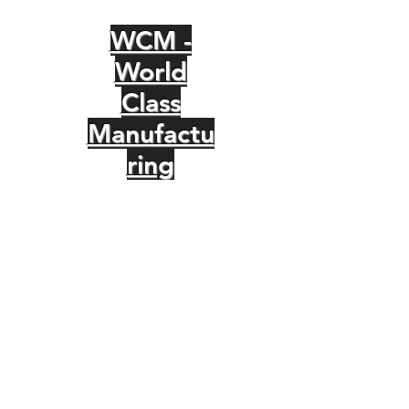
WCM -
World
Class
Manufactu
ring