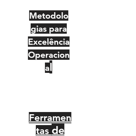
Metodolo
gias para
Excelência
Operacion
l
a
Ferramen
de
tas