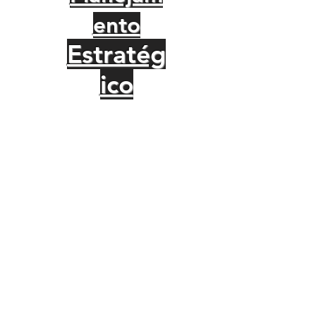
ento
Estratég
ico