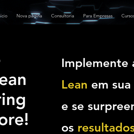
nício
Nova página
Consultoria
Para Empresas
Curso
o
Implemente
ean
Lean
em sua
ing
e se surpre
ore!
os
resultados