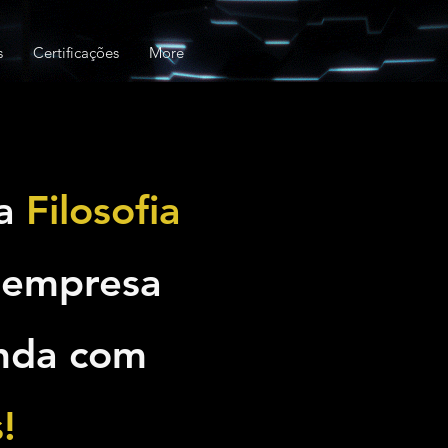
s
Certificações
More
 a
Filosofia
 empresa
enda com
!