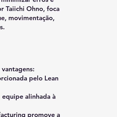
or Taiichi Ohno, foca
que, movimentação,
s.
 vantagens:
orcionada pelo Lean
 equipe alinhada à
facturing promove a