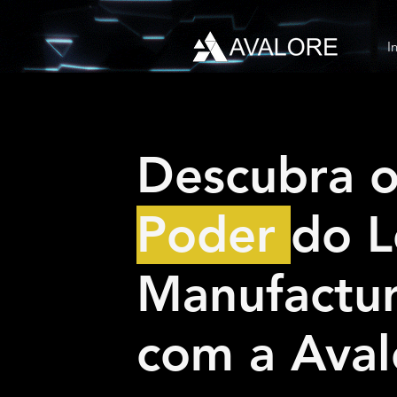
I
Descubra 
Poder
do L
Manufactur
com a Aval