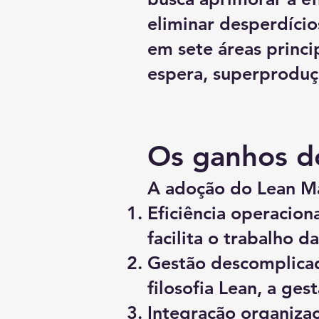
eliminar desperdícios
em sete áreas princi
espera, superproduç
Os ganhos d
A adoção do Lean Ma
Eficiência operacion
facilita o trabalho d
Gestão descomplicad
filosofia Lean, a ges
Integração organiza