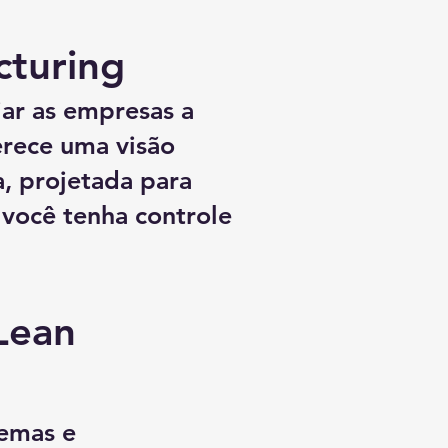
cturing
iar as empresas a
erece uma visão
, projetada para
 você tenha controle
Lean
lemas e