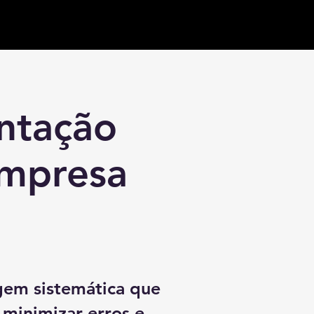
ntação
Empresa
gem sistemática que
 minimizar erros e