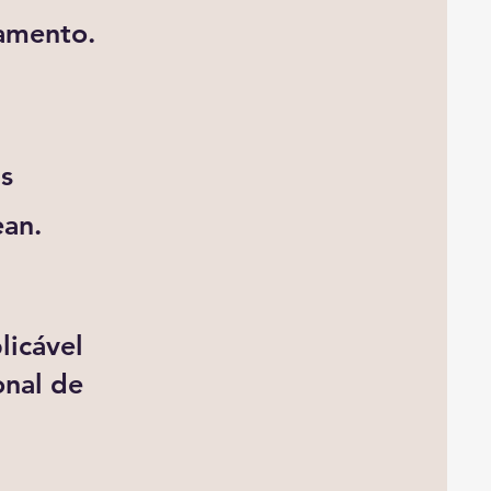
namento.
is
ean.
licável
onal de