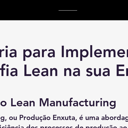
ria para Impleme
ofia Lean na sua 
o Lean Manufacturing
g, ou Produção Enxuta, é uma aborda
iciência dos processos de produção ao